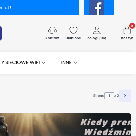
 lat!
Produk
aj
Ulubione
Zaloguj się
Koszyk
Kontakt
Y SIECIOWE WIFI
INNE
Strona
z 2
Nast