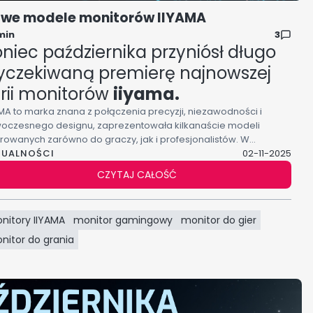
we modele monitorów IIYAMA
min
3
niec października przyniósł długo
yczekiwaną premierę najnowszej
rii monitorów
iiyama.
AMA to marka znana z połączenia precyzji, niezawodności i
oczesnego designu, zaprezentowała kilkanaście modeli
erowanych zarówno do graczy, jak i profesjonalistów. W
TUALNOŚCI
iejszym wpisie przyglądamy się bliżej sześciu z nich —
02-11-2025
ątkowym konstrukcjom z serii
Red Eagle
i
Black Hawk
, które
CZYTAJ CAŁOŚĆ
konale pokazują, jak daleko zaszła technologia wyświetlania
azu w 2025 roku.
nitory IIYAMA
monitor gamingowy
monitor do gier
nitor do grania