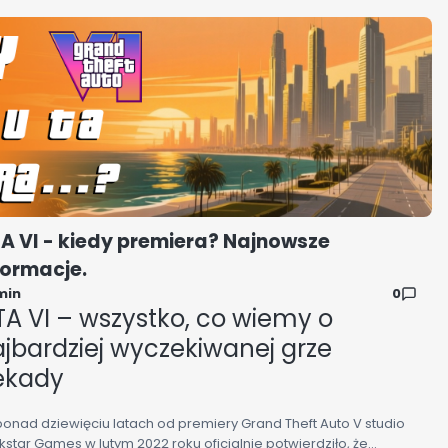
A VI - kiedy premiera? Najnowsze
formacje.
min
0
A VI – wszystko, co wiemy o
jbardziej wyczekiwanej grze
ekady
ponad dziewięciu latach od premiery Grand Theft Auto V studio
kstar Games w lutym 2022 roku oficjalnie potwierdziło, że