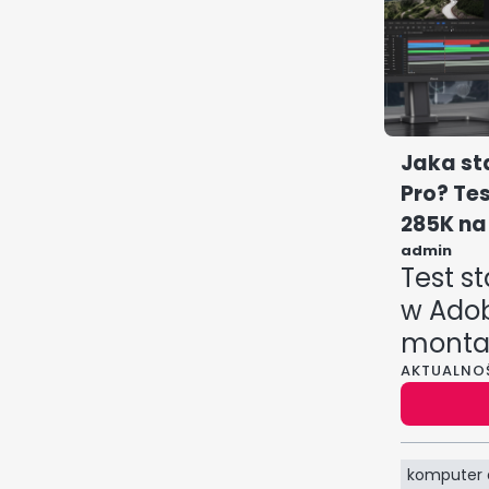
Jaka st
Pro? Tes
285K na
admin
Test s
w Adob
montaż
bench
AKTUALNO
Wyjątko
syntety
monta
komputer 