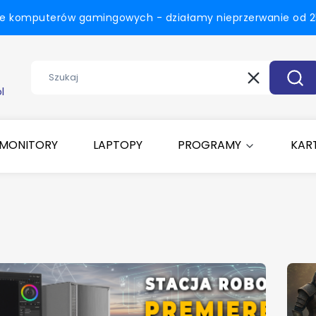
ie komputerów gamingowych - działamy nieprzerwanie od 25
Wyczyść
Szuk
l
MONITORY
LAPTOPY
PROGRAMY
KART