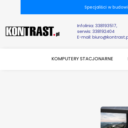
Specjaliści w budow
Infolinia:
338193517,
serwis: 338192404
E-mail:
biuro@kontrast.p
KOMPUTERY STACJONARNE