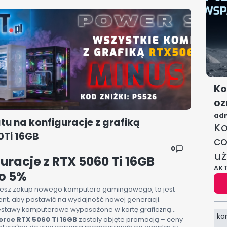
ykiem wyjaśnimy, jak wybrać komputer gamingowy,
 Ci przez lata.
Ko
oz
ad
tu na konfiguracje z grafiką
Ko
Ti 16GB
co
0
uż
uracje z RTX 5060 Ti 16GB
AK
 o 5%
ujesz zakup nowego komputera gamingowego, to jest
t, aby postawić na wydajność nowej generacji.
estawy komputerowe wyposażone w kartę graficzną
ko
orce RTX 5060 Ti 16GB
zostały objęte promocją – ceny