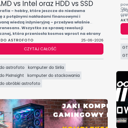
óra konfiguracja zapewni najwyższą wydajność
 AMD vs Intel oraz HDD vs SSD
pow
a oraz najlepszy stosunek możliwości do ceny przy
Oto
„pią
rafia – hobby, które jeszcze do niedawna
nym montażu wideo.
czę
VI 
się z potężnymi nakładami finansowymi i
AK
wąt
aną wiedzą inżynieryjną – przeżywa właśnie
bra
renesans. Wszystko za sprawą rewolucji
cznej, która przeniosła kosmos wprost na ekrany
mputerów. Jednak uchwycenie fotonów z
 DO ASTROFOTO
25-06-2026
mgławic i galaktyk to dopiero połowa sukcesu.
GT
CZYTAJ CAŁOŚĆ
magia (i wyzwanie dla sprzętu) dzieje się za
GT
jego komputera. Jak szybko? Dowiesz się z tego
Zapraszamy na niezależny test wydajności
do astrofoto
komputer do Sirila
 i dysków w darmowym programie Siril.
o PixInsight
komputer do stackowania
o obróbki astrofoto