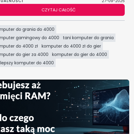
TUALNOŚCI
ówić komputer, który sprosta współczesnym produkcjom i
27-09-2025
ewni płynną rozgrywkę w wysokiej jakości. Okazuje się, że przy
CZYTAJ CAŁOŚĆ
owiednim doborze podzespołów – jak najbardziej! W tym
ykule przyjrzymy się, na co zwrócić uwagę, jakich kompromisów
na uniknąć i które elementy będą miały największy wpływ na
mputer do grania do 4000
fort grania.
mputer gamingowy do 4000
tani komputer do grania
mputer do 4000 zł
komputer do 4000 zł do gier
mputer do gier za 4000
komputer do gier do 4000
jlepszy komputer do 4000