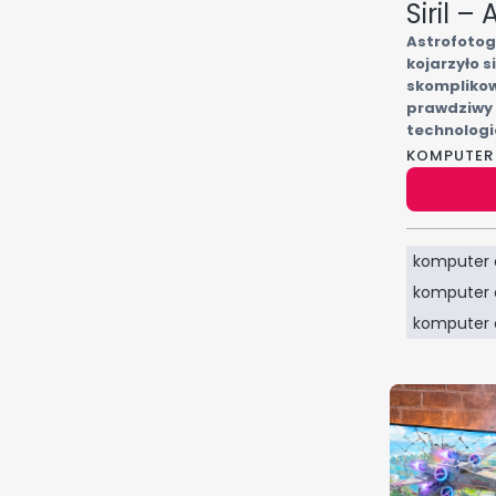
Sprawdź, kt
Siril –
renderowani
Astrofotog
profesjonal
kojarzyło 
skomplikow
prawdziwy 
technologi
naszych ko
KOMPUTER
odległych 
Prawdziwa 
sprawą Two
artykułu. 
komputer 
procesorów
komputer d
komputer d