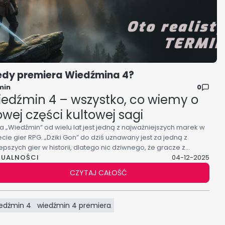
edy premiera Wiedźmina 4?
min
0
edźmin 4 – wszystko, co wiemy o
wej części kultowej sagi
ia „Wiedźmin” od wielu lat jest jedną z najważniejszych marek w
cie gier RPG. „Dziki Gon” do dziś uznawany jest za jedną z
epszych gier w historii, dlatego nic dziwnego, że gracze z
TUALNOŚCI
omnym zainteresowaniem wypatrują informacji o Wiedźminie 4.
04-12-2025
rojekt RED oficjalnie potwierdził, że gra powstaje, a my wiemy
CZYTAJ CAŁOŚĆ
 coraz więcej o nowej odsłonie tego uniwersum.
edźmin 4
wiedźmin 4 premiera