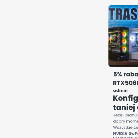
prostym jęz
który posłuży
5% raba
RTX5060
admin
Konfig
taniej
Jeżeli plan
dobry momen
Wszystkie z
NVIDIA GeF