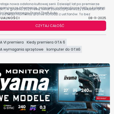
staje nowa odsłona kultowej serii. Dziesięć lat po premierze
 najnowsze informacje, przecieki i potwierdzone fakty o kolejnej
tki”, w grudniu 2023 roku, świat zobaczył pierwszy zwiastun GTA
ści legendarnego Grand Theft Auto.
– i od tego momentu gra nie schodzi z ust fanów. To bez
TUALNOŚCI
08-11-2025
pienia jedna z najbardziej wyczekiwanych produkcji w historii
nży.
CZYTAJ CAŁOŚĆ
A VI premiera
Kiedy premiera GTA 6
A wymagania sprzętowe
komputer do GTA6