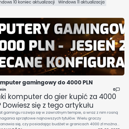
ndows 10 koniec aktualizacji
Windows 11 aktualizacja
mputer gamingowy do 4000 PLN
min
0
ki komputer do gier kupić za 4000
? Dowiesz się z tego artykułu
at gamingu rozwija się w zawrotnym tempie, a wraz z nim rosną
agania sprzętowe najnowszych tytułów. Wielu graczy
tanawia się, czy posiadając budżet w granicach 4000 zł można