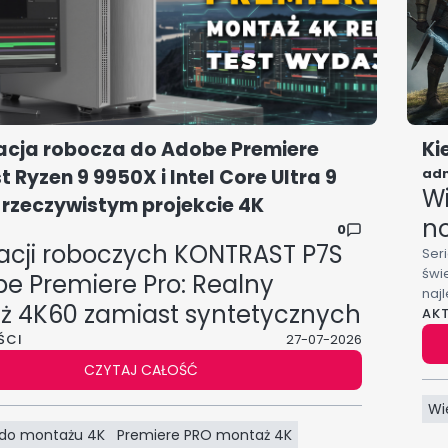
acja robocza do Adobe Premiere
Ki
t Ryzen 9 9950X i Intel Core Ultra 9
ad
Wi
 rzeczywistym projekcie 4K
no
0
tacji roboczych KONTRAST P7S
Ser
świe
e Premiere Pro: Realny
najl
 4K60 zamiast syntetycznych
AK
ogr
CD P
marków.
ŚCI
27-07-2026
już
wy test wydajności: Bez
CZYTAJ CAŁOŚĆ
ków, czysta praktyka
Wi
żowa.
do montażu 4K
Premiere PRO montaż 4K