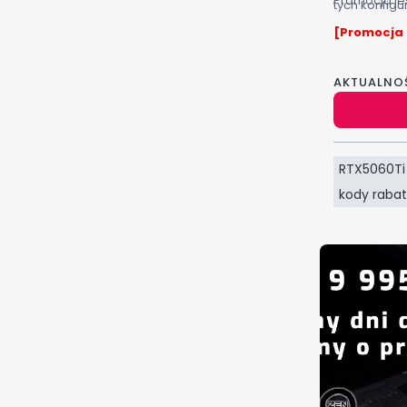
Promocja je
tych konfigu
[Promocja 
AKTUALNO
RTX5060Ti
kody raba