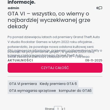
informacje.
admin
0
GTA VI – wszystko, co wiemy o
najbardziej wyczekiwanej grze
dekady
Po ponad dziewięciu latach od premiery Grand Theft Auto
V studio Rockstar Games w lutym 2022 roku oficjalnie
potwierdziło, że powstaje nowa odsłona kultowej serii.
Oto najnowsze informacje, przecieki i potwierdzone fakty o
Dziesięć lat po premierze „piątki”, w grudniu 2023 roku,
kolejnej części legendarnego Grand Theft Auto.
świat zobaczył pierwszy zwiastun GTA VI – i od tego
AKTUALNOŚCI
08-11-2025
momentu gra nie schodzi z ust fanów. To bez wątpienia
jedna z najbardziej wyczekiwanych produkcji w historii
CZYTAJ CAŁOŚĆ
branży.
GTA VI premiera
Kiedy premiera GTA 6
GTA wymagania sprzętowe
komputer do GTA6
Strona
z 1