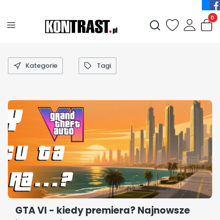
Produ
Otwórz wyszukiwark
Kategorie
Tagi
GTA VI - kiedy premiera? Najnowsze