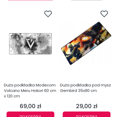
Duża podkładka Modecom
Duża podkładka pod mysz
Volcano Meru Hokori 60 cm
Gembird 35x90 cm
x 120 cm
69,00 zł
29,00 zł
Cena
Cena
DO KOSZYKA
DO KOSZYKA