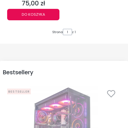
75,00 zł
Cena
DO KOSZYKA
Strona
z 1
Bestsellery
BESTSELLER