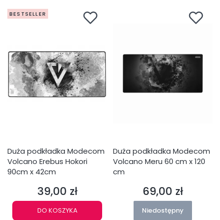
BESTSELLER
Duża podkładka Modecom
Duża podkładka Modecom
Volcano Erebus Hokori
Volcano Meru 60 cm x 120
90cm x 42cm
cm
39,00 zł
69,00 zł
Cena
Cena
DO KOSZYKA
Niedostępny