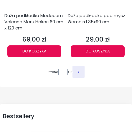
Duża podkładka Modecom
Duża podkładka pod mysz
Volcano Meru Hokori 60 cm
Gembird 35x90 cm
x 120 cm
69,00 zł
29,00 zł
Cena
Cena
DO KOSZYKA
DO KOSZYKA
Strona
z 5
Bestsellery