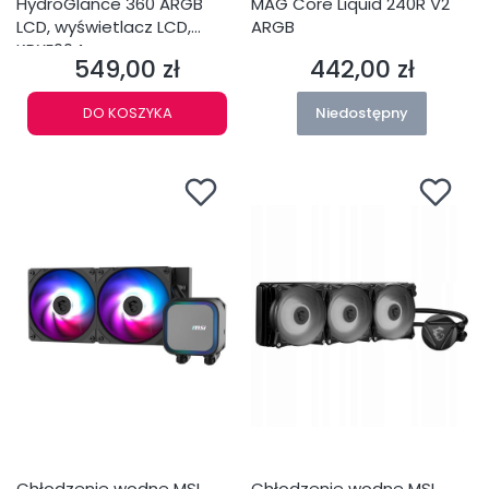
HydroGlance 360 ARGB
MAG Core Liquid 240R V2
LCD, wyświetlacz LCD,
ARGB
KRXE004
549,00 zł
442,00 zł
Cena
Cena
DO KOSZYKA
Niedostępny
Chłodzenie wodne MSI
Chłodzenie wodne MSI