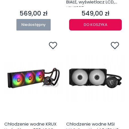
BIAŁE, wyświetlacz LCD,
KRXE005
569,00 zł
549,00 zł
Cena
Cena
Niedostępny
DO KOSZYKA
Chłodzenie wodne KRUX
Chłodzenie wodne MSI