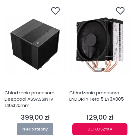
Chłodzenie procesora
Chłodzenie procesora
Deepcool ASSASSIN IV
ENDORFY Fera 5 EY3A005
140x120mm
399,00 zł
129,00 zł
Cena
Cena
Niedostępny
DO KOSZYKA