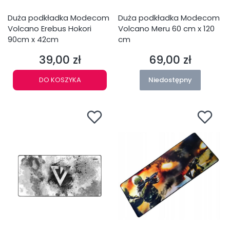
Duża podkładka Modecom
Duża podkładka Modecom
Volcano Erebus Hokori
Volcano Meru 60 cm x 120
90cm x 42cm
cm
39,00 zł
69,00 zł
Cena
Cena
DO KOSZYKA
Niedostępny