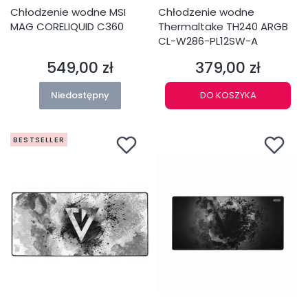
Chłodzenie wodne MSI
Chłodzenie wodne
MAG CORELIQUID C360
Thermaltake TH240 ARGB
CL-W286-PL12SW-A
549,00 zł
379,00 zł
Cena
Cena
Niedostępny
DO KOSZYKA
BESTSELLER