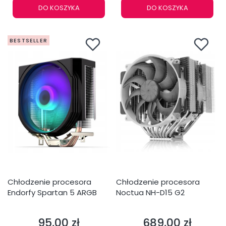
DO KOSZYKA
DO KOSZYKA
BESTSELLER
Chłodzenie procesora
Chłodzenie procesora
Endorfy Spartan 5 ARGB
Noctua NH-D15 G2
95,00 zł
689,00 zł
Cena
Cena