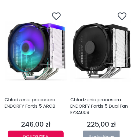
Chłodzenie procesora
Chłodzenie procesora
ENDORFY Fortis 5 ARGB
ENDORFY Fortis 5 Dual Fan
EY3A009
246,00 zł
225,00 zł
Cena
Cena
DO KOSZYKA
Niedostępny