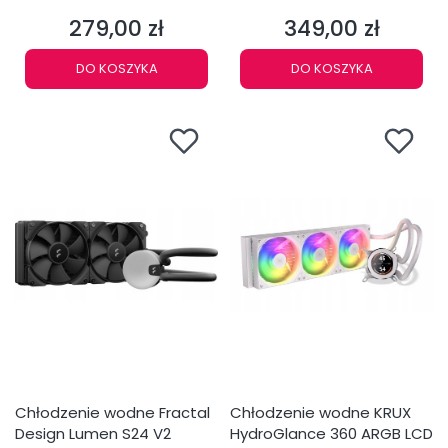
279,00 zł
349,00 zł
Cena
Cena
DO KOSZYKA
DO KOSZYKA
Chłodzenie wodne Fractal
Chłodzenie wodne KRUX
Design Lumen S24 V2
HydroGlance 360 ARGB LCD