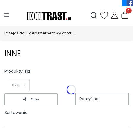
Produ
Otwórz wyszukiwark
Przejdź do:
Sklep internetowy kontrast_pl
INNE
Produkty:
112
DYSKI
11
Domyślne
Filtry
Sortowanie: