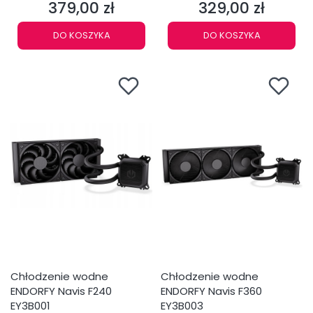
379,00 zł
329,00 zł
Cena
Cena
DO KOSZYKA
DO KOSZYKA
Chłodzenie wodne
Chłodzenie wodne
ENDORFY Navis F240
ENDORFY Navis F360
EY3B001
EY3B003