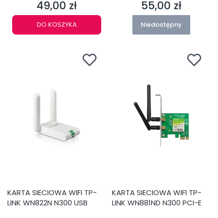
49,00 zł
55,00 zł
Cena
Cena
DO KOSZYKA
Niedostępny
KARTA SIECIOWA WIFI TP-
KARTA SIECIOWA WIFI TP-
LINK WN822N N300 USB
LINK WN881ND N300 PCI-E