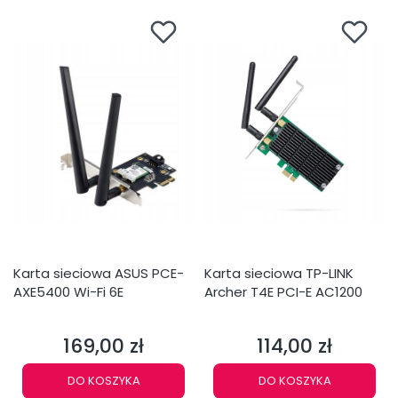
Karta sieciowa ASUS PCE-
Karta sieciowa TP-LINK
AXE5400 Wi-Fi 6E
Archer T4E PCI-E AC1200
169,00 zł
114,00 zł
Cena
Cena
DO KOSZYKA
DO KOSZYKA