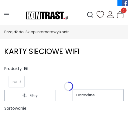
Produ
Otwórz wyszukiwark
Przejdź do:
Sklep internetowy kontrast_pl
KARTY SIECIOWE WIFI
Produkty:
16
PCI
8
Domyślne
Filtry
Sortowanie: