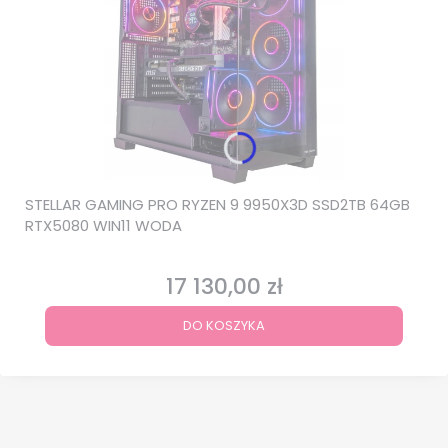
STELLAR GAMING PRO RYZEN 9 9950X3D SSD2TB 64GB
RTX5080 WIN11 WODA
17 130,00 zł
Cena
DO KOSZYKA