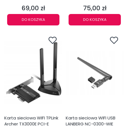
69,00 zł
75,00 zł
Cena
Cena
DO KOSZYKA
DO KOSZYKA
Karta sieciowa WIFI TPLink
Karta sieciowa WIFI USB
Archer TX3000E PCI-E
LANBERG NC-0300-WIE