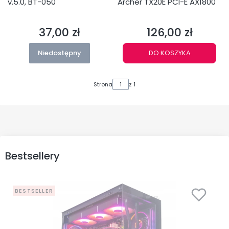
v.5.0, BT-050
Archer TX20E PCI-E AX1800
37,00 zł
126,00 zł
Cena
Cena
Niedostępny
DO KOSZYKA
Strona
z 1
Bestsellery
BESTSELLER