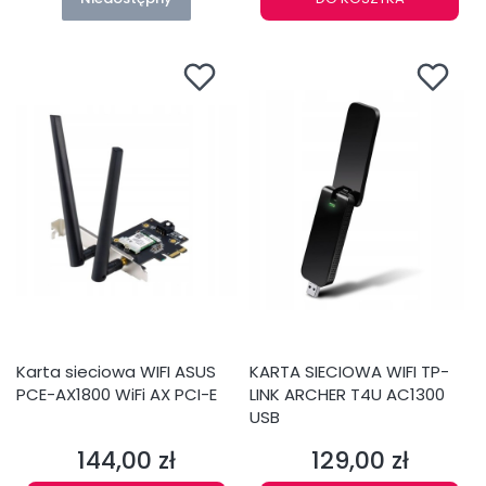
Karta sieciowa WIFI ASUS
KARTA SIECIOWA WIFI TP-
PCE-AX1800 WiFi AX PCI-E
LINK ARCHER T4U AC1300
USB
144,00 zł
129,00 zł
Cena
Cena