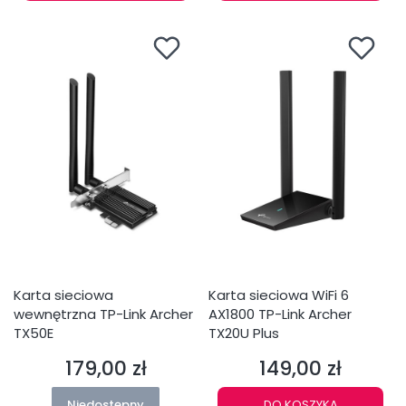
Karta sieciowa
Karta sieciowa WiFi 6
wewnętrzna TP-Link Archer
AX1800 TP-Link Archer
TX50E
TX20U Plus
179,00 zł
149,00 zł
Cena
Cena
Niedostępny
DO KOSZYKA