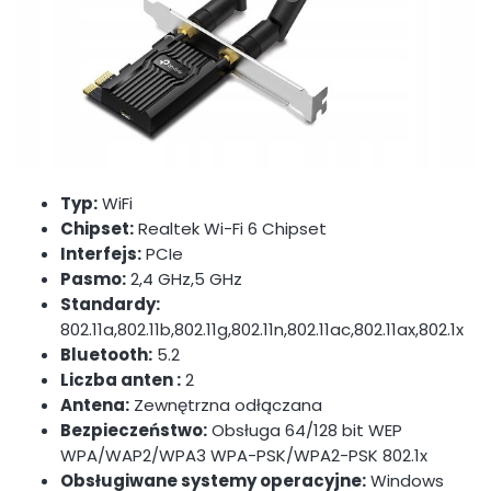
Typ:
WiFi
Chipset:
Realtek Wi-Fi 6 Chipset
Interfejs:
PCIe
Pasmo:
2,4 GHz,5 GHz
Standardy:
802.11a,802.11b,802.11g,802.11n,802.11ac,802.11ax,802.1x
Bluetooth:
5.2
Liczba anten :
2
Antena:
Zewnętrzna odłączana
Bezpieczeństwo:
Obsługa 64/128 bit WEP
WPA/WAP2/WPA3 WPA-PSK/WPA2-PSK 802.1x
Obsługiwane systemy operacyjne:
Windows