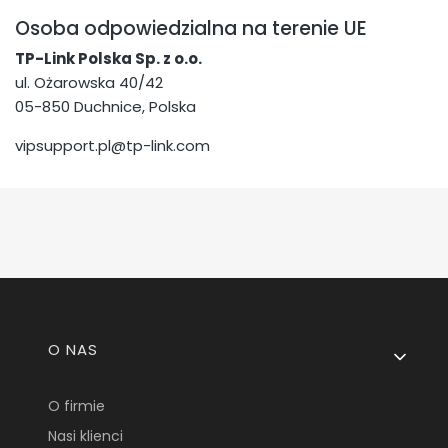
Osoba odpowiedzialna na terenie UE
TP-Link Polska Sp. z o.o.
ul. Ożarowska 40/42
05-850 Duchnice, Polska
vipsupport.pl@tp-link.com
Linki w stopce
O NAS
O firmie
Nasi klienci