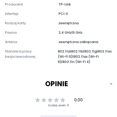
Producent
TP-Link
Interfejs
PCI-E
Rodzaj karty
zewnętrzna
Pasmo
2,4 GHz|5 GHz
Antena
zewnętrzna odkręcana
Standard pracy
802.11a|802.11b|802.11g|802.11ac
bezprzewodowej
(Wi-Fi 5)|802.11ax (Wi-Fi
6)|802.11n (Wi-Fi 4)
OPINIE
0.00
Liczba ocen: 0