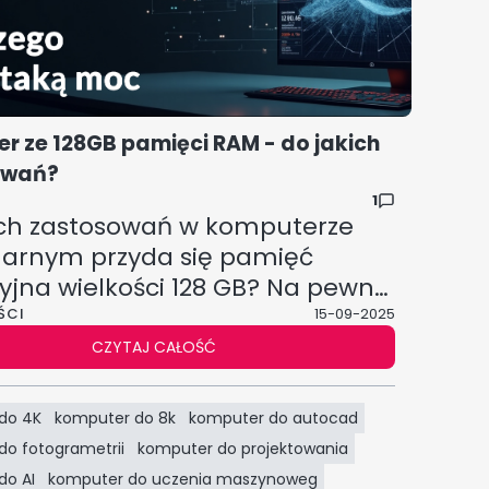
r ze 128GB pamięci RAM - do jakich
owań?
1
ich zastosowań w komputerze
narnym przyda się pamięć
yjna wielkości 128 GB? Na pewno
 grania. Ale wszak nie samym
ŚCI
15-09-2025
 człowiek żyje...
CZYTAJ CAŁOŚĆ
do 4K
komputer do 8k
komputer do autocad
do fotogrametrii
komputer do projektowania
do AI
komputer do uczenia maszynoweg