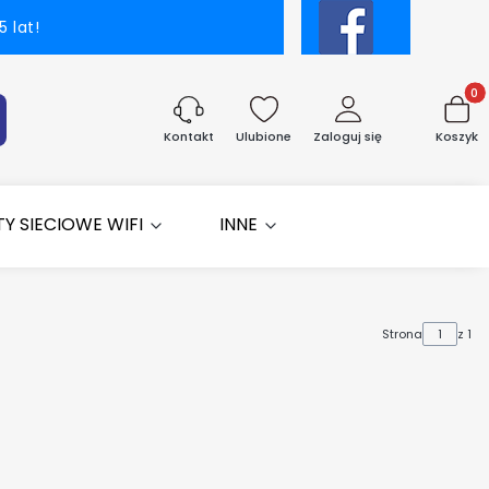
 lat!
Produk
aj
Ulubione
Zaloguj się
Koszyk
Kontakt
Y SIECIOWE WIFI
INNE
Strona
z 1