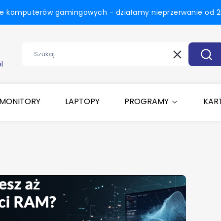
ie komputerów gamingowych - działamy nieprzerwanie od 25
Wyczyść
Szuk
l
MONITORY
LAPTOPY
PROGRAMY
KART