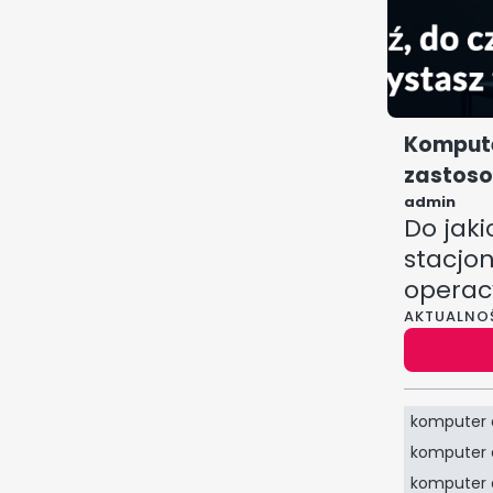
Kompute
zastos
admin
Do jak
stacjo
operac
nie do
AKTUALNO
graniem
komputer 
komputer 
komputer 