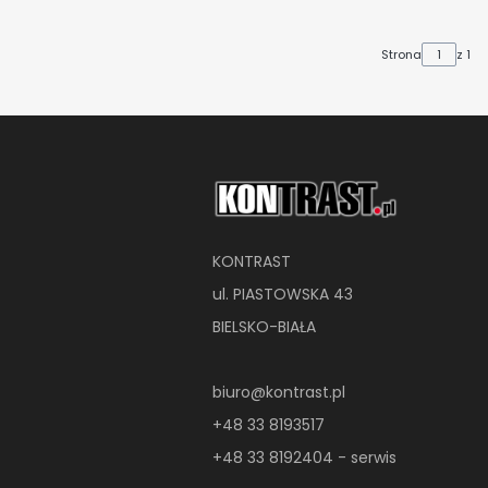
Strona
z 1
KONTRAST
ul. PIASTOWSKA 43
BIELSKO-BIAŁA
biuro@kontrast.pl
+48 33 8193517
+48 33 8192404 - serwis