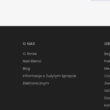
Linki w stopce
O NAS
OB
O firmie
Re
Nasi klienci
Pol
Blog
Me
Informacja o Zużytym Sprzęcie
Cza
Elektronicznym
Zwr
Ust
Do
Kon