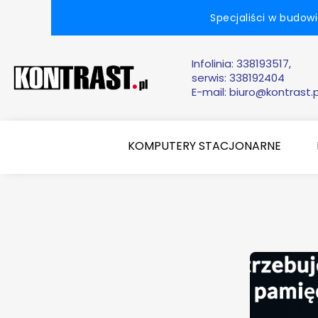
Specjaliści w budow
Infolinia:
338193517,
serwis: 338192404
E-mail:
biuro@kontrast.p
KOMPUTERY STACJONARNE