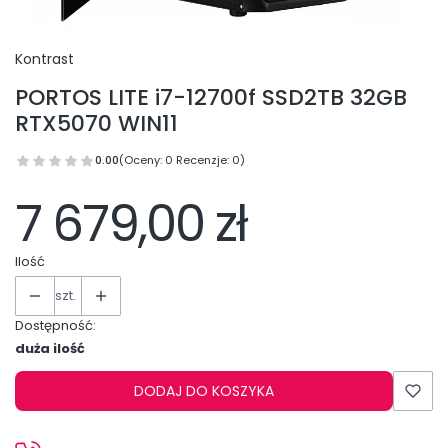
Kontrast
PORTOS LITE i7-12700f SSD2TB 32GB
RTX5070 WIN11
0.00
(Oceny: 0 Recenzje: 0)
7 679,00 zł
Ilość
szt.
Dostępność:
duża ilość
DODAJ DO KOSZYKA