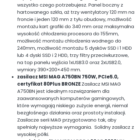
wszystko czego potrzebujesz. Panel boczny z
hartowanego szkła, aż trzy wentylatory 120 mm na
froncie i jeden 120 mm z tyłu obudowy, możliwość
montażu kart grafiki do 340 mm oraz maksymalna
wysokość chłodzenia procesora do 155mm,
możliwość montażu chłodzenia wodnego do
240mm, możliwość montażu 5 dysków SSD i 1 HDD
lub 4 dyski SSD i 2 HDD, trzy filtry przeciwkurzowe,
na top panelu wyjścia 1xUSB3.0 oraz 2xUSB2.0,
wymiary 390×200×450 mm.
zasilacz MSI MAG A750BN 750W, PCIe5.0,
certyfikat 80Plus BRONZE
Zasilacz MSI MAG
A750BN jest idealnym rozwiązaniem dla
zaawansowanych komputerów gamingowych,
które wymagają niskiego zużycie energii, niemal
bezgłośnego działania oraz prostoty instalacji.
Zasilacze serii MAG przygotowano tak, aby
spełniały najwyższe wymagania. Solidny zasilacz z
wysokiej półki.