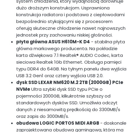
system chłodzenia, który wydajnością dorównuje
dużo droższym konstrukcjom. Usprawniona
konstrukcja radiatora i podstawa z ciepłowodami
bezpośrednio stykającymi się z procesorem
oferują skuteczne chłodzenie nawet najnowszych
jednostek przy zachowaniu niskiej głośności.
płyta główna ASUS H610M-K D4
- stabilna płyta
główna markowego producenta. Na pokładzie
karta dźwiękowa 7.1 Realtek® AUDIO Codec, karta
sieciowa Realtek 1Gb Ethernet. Obsługa pamięci
typu DDR4 do 64GB. Na tylnym panelu dwa wyjścia
USB 3.2 Gen1 oraz cztery wyjścia USB 2.0.
dysk SSD LEXAR NM620 M.2 2TB (2000GB) PCIe
NVMe
Ultra szybki dysk SSD typu PCIe o
pojemności 2000GB, kilkukrotnie szybszy od
standardowych dysków SSD. Umożliwia odczyt
danych z niesamowitą prędkością do 3300MB/s
oraz zapis do 3000MB/s.
obudowa LOGIC PORTOS MIDI ARGB
- doskonale
zaprojektowana obudowa gamingowa, która ma