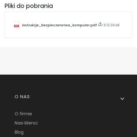
Pliki do pobrania
instrukcje_bezpieczenstwa_komputer.pdf
572.39 kB
Linki w stopce
O NAS
O firmie
Nasi klienci
Blog