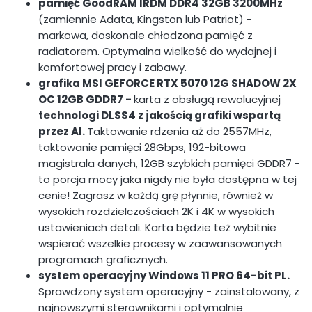
pamięć GoodRAM IRDM DDR4 32GB 3200MHz
(zamiennie Adata, Kingston lub Patriot) -
markowa, doskonale chłodzona pamięć z
radiatorem. Optymalna wielkość do wydajnej i
komfortowej pracy i zabawy.
grafika MSI GEFORCE RTX 5070 12G SHADOW 2X
OC 12GB GDDR7 -
karta z obsługą rewolucyjnej
technologi DLSS4 z jakością grafiki wspartą
przez AI.
Taktowanie rdzenia aż do 2557MHz,
taktowanie pamięci 28Gbps, 192-bitowa
magistrala danych, 12GB szybkich pamięci GDDR7 -
to porcja mocy jaka nigdy nie była dostępna w tej
cenie! Zagrasz w każdą grę płynnie, również w
wysokich rozdzielczościach 2K i 4K w wysokich
ustawieniach detali. Karta będzie też wybitnie
wspierać wszelkie procesy w zaawansowanych
programach graficznych.
system operacyjny Windows 11 PRO 64-bit PL.
Sprawdzony system operacyjny - zainstalowany, z
najnowszymi sterownikami i optymalnie