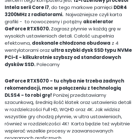
Sercem tego komputera jest
12-rdzenowy procesor
Intela serii Core i7
, do tego markowe pamięci
DDR4
3200MHz z radiatorami.
Najważniejsze czyli karta
grafiki - to nowoczesny i potężny
akcelerator
GeForce RTX5070.
Zagrasz płynnie w każdą grę w
wysokich ustawieniach detali. Całość uzupełnia
efektowna,
doskonale chłodzona obudowa
z 4
wentylatorami oraz
ultra szybki dysk SSD typu NVMe
PCi-E - kilkukrotnie szybszy od standardowych
dysków SSD.
Polecamy
GeForce RTX5070
- tu chyba nie trzeba żadnych
rekomendacji, moc w połączeniu z technologią
DLSS4 - to robi grę!
Poniżej przedstawiamy
szacunkową, średnią ilość klatek oraz ustawienia detali
w rozdzielczości Full HD, WQHD oraz 4K. Jak widzisz
wszystkie gry chodzą płynnie, w ultra ustawieniach,
również w rozdzielczości 4K! Karta będzie też wybitnie
wspierać wszelkie procesy w zaawansowanych
programach graficznych.