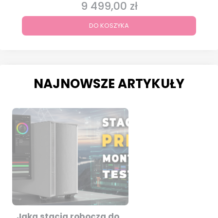
9 499,00 zł
Cena
DO KOSZYKA
NAJNOWSZE ARTYKUŁY
Jaka stacja robocza do