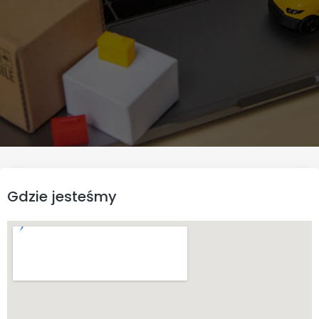
Premiere Pro.
Sprawdź, która konfiguracja
zapewni najwyższą wydajność
renderowania oraz najlepszy
stosunek możliwości do ceny
przy profesjonalnym montażu
wideo.
Gdzie jesteśmy