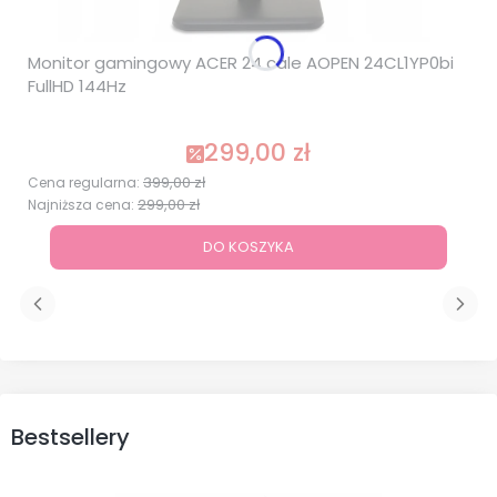
Monitor gamingowy ACER 24 cale AOPEN 24CL1YP0bi
FullHD 144Hz
299,00 zł
Cena promocyjna
399,00 zł
Cena regularna:
299,00 zł
Najniższa cena:
DO KOSZYKA
Bestsellery