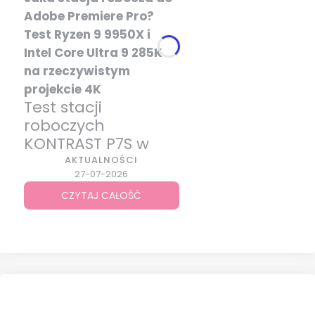
Adobe Premiere Pro?
Test Ryzen 9 9950X i
Intel Core Ultra 9 285K
na rzeczywistym
projekcie 4K
Test stacji
roboczych
KONTRAST P7S w
Adobe Premiere
AKTUALNOŚCI
27-07-2026
Pro: Realny montaż
4K60 zamiast
CZYTAJ CAŁOŚĆ
syntetycznych
benchmarków.
Wyjątkowy test
wydajności: Bez
syntetyków, czysta
praktyka