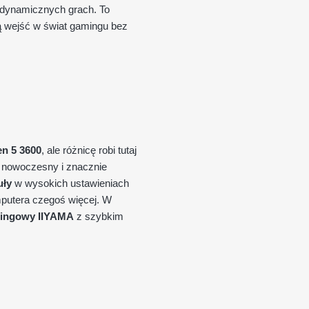
 dynamicznych grach. To
ą wejść w świat gamingu bez
n 5 3600
, ale różnicę robi tutaj
 nowoczesny i znacznie
uły
w wysokich ustawieniach
omputera czegoś więcej. W
mingowy IIYAMA
z szybkim