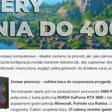
estawy komputerowe – idealne zarówno na prezent, jak i jako pier
. Każda konfiguracja została starannie dobrana tak, aby zapewniać d
 oferować nowoczesny wygląd i pełną gotowość do działania zaraz po
Zestaw pierwszy – solidna baza do rozpoczęcia przygody
Ten komputer oparty jest na sprawdzonym procesorze
AMD R
połączeniu z kartą graficzną
NVIDIA GeForce RTX 3050
z łat
popularnymi grami pokroju
Minecraft, Fortnite czy Roblox
, 
rozgrywkę. Całość uzupełnia duży,
27-calowy monitor gami