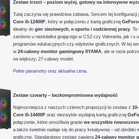
Zestaw trzeci – poziom wyżej, gotowy na intensywne wyz
Tutaj zaczyna się prawdziwa zabawa. Sercem tej konfiguracji
Core i5-12400F
, który w połączeniu z kartą graficzną
GeForc
idealny do
gier sieciowych, e-sportu i codziennej pracy
. To
zarówno u nastolatka grającego w CS2 czy Valoranta, jak i u 
programów edukacyjnych czy edytorów graficznych. W tej we
w
24-calowy monitor gamingowy IIYAMA
, ale w razie pot
na większy, 27-calowy model.
Pełne parametry oraz aktualna cena.
Zestaw czwarty – bezkompromisowa wydajność
Najmocniejsza z naszych czterech propozycji to zestaw z
10
Core i5-14400F
oraz niezwykle wydajną kartą graficzną
GeFo
połączenie, które umożliwia granie
we wszystkie nowoczesne
a także świetnie nadaje się do pracy kreatywnej – od obróbki 
graficzne. Standardowo zestaw zawiera
24-calowy monitor