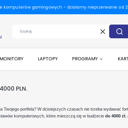
ie komputerów gamingowych - działamy nieprzerwanie od 25
Wyczyść
Szuk
l
MONITORY
LAPTOPY
PROGRAMY
KART
 4000 PLN.
la Twojego portfela? W dzisiejszych czasach nie trzeba wydawać fort
estawów komputerowych, które mieszczą się w budżecie
do 4000 zł
,