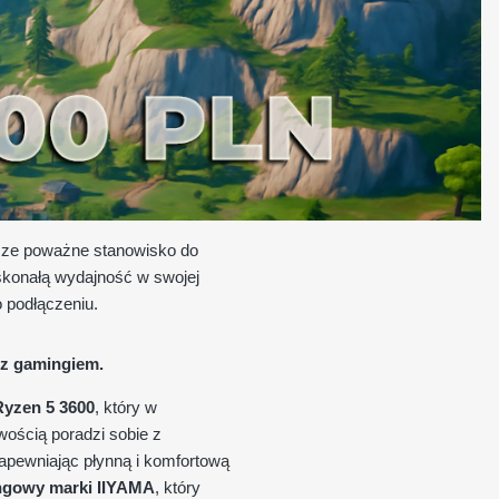
wsze poważne stanowisko do
oskonałą wydajność w swojej
 podłączeniu.
 z gamingiem.
yzen 5 3600
, który w
wością poradzi sobie z
zapewniając płynną i komfortową
ngowy marki IIYAMA
, który