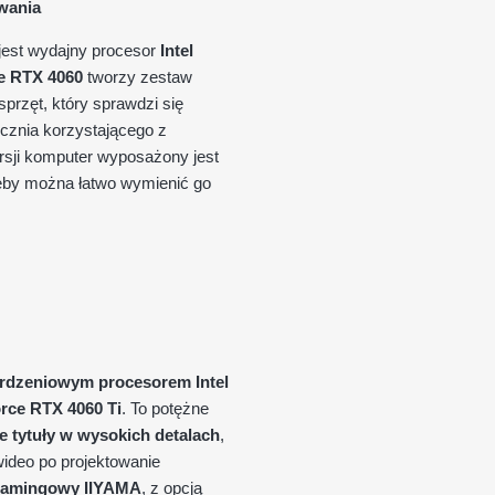
wania
 jest wydajny procesor
Intel
e RTX 4060
tworzy zestaw
 sprzęt, który sprawdzi się
ucznia korzystającego z
rsji komputer wyposażony jest
rzeby można łatwo wymienić go
-rdzeniowym procesorem Intel
rce RTX 4060 Ti
. To potężne
 tytuły w wysokich detalach
,
wideo po projektowanie
 gamingowy IIYAMA
, z opcją